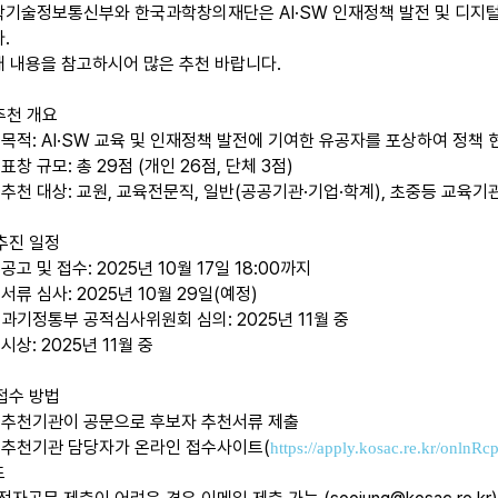
학기술정보통신부와 한국과학창의재단은 AI·SW 인재정책 발전 및 디지털
다.
 내용을 참고하시어 많은 추천 바랍니다.
 추천 개요
목적: AI·SW 교육 및 인재정책 발전에 기여한 유공자를 포상하여 정책
표창 규모: 총 29점 (개인 26점, 단체 3점)
추천 대상: 교원, 교육전문직, 일반(공공기관·기업·학계), 초중등 교육기
 추진 일정
공고 및 접수: 2025년 10월 17일 18:00까지
서류 심사: 2025년 10월 29일(예정)
과기정통부 공적심사위원회 심의: 2025년 11월 중
시상: 2025년 11월 중
 접수 방법
 추천기관이 공문으로 후보자 추천서류 제출
 추천기관 담당자가 온라인 접수사이트(
https://apply.kosac.re.kr/onln
드