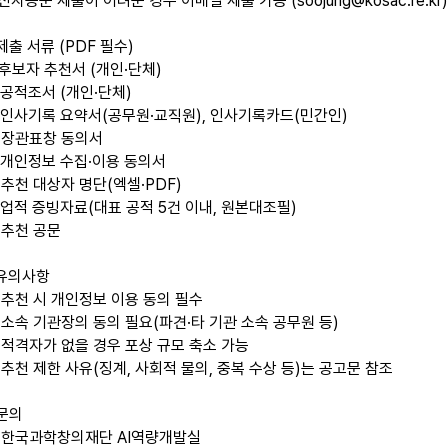
공문 제출이 어려운 경우 이메일 제출 가능 (soojung@kosac.re.kr)
 제출 서류 (PDF 필수)
 후보자 추천서 (개인·단체)
 공적조서 (개인·단체)
 인사기록 요약서(공무원·교직원), 인사기록카드(민간인)
 장관표창 동의서
 개인정보 수집·이용 동의서
 추천 대상자 명단(엑셀·PDF)
 업적 증빙자료(대표 공적 5건 이내, 원본대조필)
 추천 공문
 유의사항
추천 시 개인정보 이용 동의 필수
소속 기관장의 동의 필요(파견·타 기관 소속 공무원 등)
적격자가 없을 경우 포상 규모 축소 가능
추천 제한 사유(징계, 사회적 물의, 중복 수상 등)는 공고문 참조
 문의
 한국과학창의재단 AI역량개발실