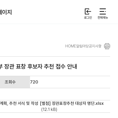
페이지
로그인
전체메뉴
인쇄
HOME
알림마당
공지사항
부 장관 표창 후보자 추천 접수 안내
조회수
720
계획, 추천 서식 및 작성
[별첨] 장관표창추천 대상자 명단.xlsx
(12.1 kB)